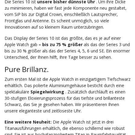
Die Series 10 ist
unsere bisher dünnste Uhr
. Um ihre Dicke
zu minimieren, haben wir fast jede Komponente neu gestaltet,
vom SiP bis zur Digital Crown, einschließlich Lautsprecher,
Frontglas und Antenne. Es scheint unmöglich, so viele
Innovationen auf so kleinem Raum unterzubringen.
Das Display der Series 10 ist das größte, das es je auf einer
Apple Watch gab
– bis zu 75 % größer
als das der Series 3 und
bis zu 30 % größer als das der Series 4, 5, 6 und SE. Ein enormer
Unterschied, der Ihnen hilft, Ihre Tage besser zu sehen.
Pure Brillanz.
Zum ersten Mal ist die Apple Watch in einzigartigem Tiefschwarz
erhältlich. Das polierte Aluminiumgehäuse besticht durch eine
spektakuläre
Spiegelwirkung
. Zusätzlich durchläuft es einen
30-stufigen Eloxierungsprozess für das tiefste und brillanteste
Schwarz, das Sie je gesehen haben. Wir präsentieren Ihnen
unsere eleganteste und zeitloseste Uhr.
Eine weitere Neuheit:
Die Apple Watch ist jetzt in drei
Titanausführungen erhältlich, die ebenso schillernd wie robust
sind. Sie ist aus hochglanzpoliertem Titan in Raumfahrtqualität