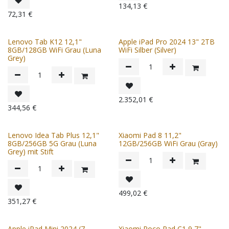
134,13
€
72,31
€
Lenovo Tab K12 12,1"
Apple iPad Pro 2024 13" 2TB
8GB/128GB WiFi Grau (Luna
WiFi Silber (Silver)
Grey)
2.352,01
€
344,56
€
Lenovo Idea Tab Plus 12,1"
Xiaomi Pad 8 11,2"
8GB/256GB 5G Grau (Luna
12GB/256GB WiFi Grau (Gray)
Grey) mit Stift
499,02
€
351,27
€
Apple iPad Mini 2024 (7.
Xiaomi Poco Pad C1 9,7"