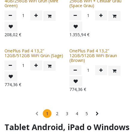
4GB/256GB WiFi Grün (Mint
256GB WiFi + Cellular Grau
Green)
(Space Grau)
208,02
€
1.355,94
€
OnePlus Pad 4 13,2"
OnePlus Pad 4 13,2"
12GB/512GB WiFi Grün (Sage)
12GB/512GB WiFi Braun
(Brown)
774,36
€
774,36
€
1
2
3
4
5
Tablet Android, iPad o Windows