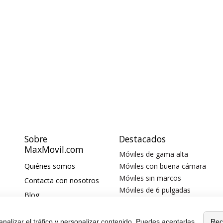
Sobre
Destacados
MaxMovil.com
Móviles de gama alta
Quiénes somos
Móviles con buena cámara
Móviles sin marcos
Contacta con nosotros
Móviles de 6 pulgadas
Blog
Móviles todoterreno
¿Quieres ser
Móviles 4G
distribuidor?
Rec
analizar el tráfico y personalizar contenido. Puedes aceptarlas