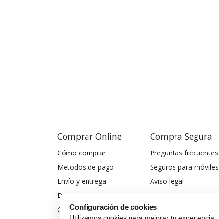
Comprar Online
Compra Segura
Cómo comprar
Preguntas frecuentes
Métodos de pago
Seguros para móviles
Envío y entrega
Aviso legal
Devoluciones y cambios
Política de privacidad
Configuración de cookies
Garantía de compra
Política de cookies
Utilizamos cookies para mejorar tu experiencia, 