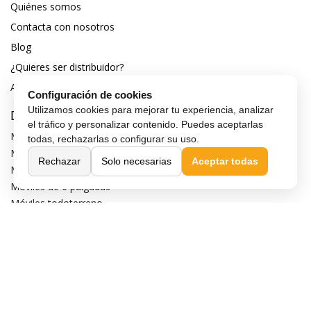
Quiénes somos
Contacta con nosotros
Blog
¿Quieres ser distribuidor?
Afiliación y publicidad
Configuración de cookies
Utilizamos cookies para mejorar tu experiencia, analizar
Destacados
el tráfico y personalizar contenido. Puedes aceptarlas
Móviles de gama alta
todas, rechazarlas o configurar su uso.
Móviles con buena cámara
Rechazar
Solo necesarias
Aceptar todas
Móviles sin marcos
Móviles de 6 pulgadas
Móviles todoterreno
Móviles 4G
Confianza y seguridad