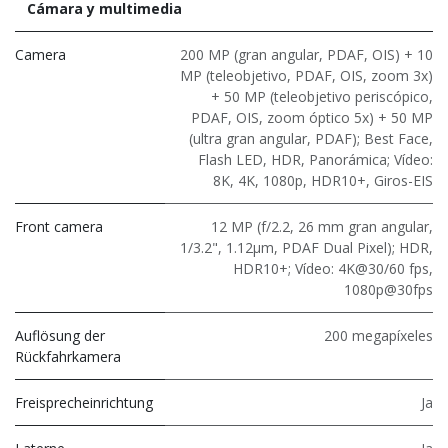
Cámara y multimedia
Camera
200 MP (gran angular, PDAF, OIS) + 10
MP (teleobjetivo, PDAF, OIS, zoom 3x)
+ 50 MP (teleobjetivo periscópico,
PDAF, OIS, zoom óptico 5x) + 50 MP
(ultra gran angular, PDAF); Best Face,
Flash LED, HDR, Panorámica; Vídeo:
8K, 4K, 1080p, HDR10+, Giros-EIS
Front camera
12 MP (f/2.2, 26 mm gran angular,
1/3.2", 1.12μm, PDAF Dual Pixel); HDR,
HDR10+; Vídeo: 4K@30/60 fps,
1080p@30fps
Auflösung der
200 megapíxeles
Rückfahrkamera
Freisprecheinrichtung
Ja