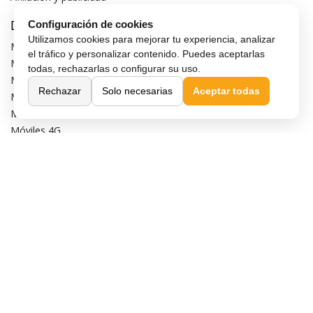
Destacados
Configuración de cookies
Utilizamos cookies para mejorar tu experiencia, analizar
Móviles de gama alta
el tráfico y personalizar contenido. Puedes aceptarlas
Móviles con buena cámara
todas, rechazarlas o configurar su uso.
Móviles sin marcos
Rechazar
Solo necesarias
Aceptar todas
Móviles de 6 pulgadas
Móviles todoterreno
Móviles 4G
Confianza y seguridad