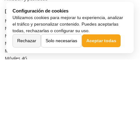
Destacados
Configuración de cookies
Utilizamos cookies para mejorar tu experiencia, analizar
Móviles de gama alta
el tráfico y personalizar contenido. Puedes aceptarlas
Móviles con buena cámara
todas, rechazarlas o configurar su uso.
Móviles sin marcos
Rechazar
Solo necesarias
Aceptar todas
Móviles de 6 pulgadas
Móviles todoterreno
Móviles 4G
Confianza y seguridad