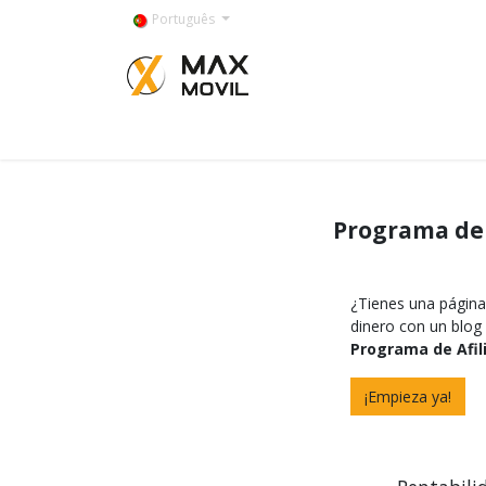
Pular para o conteúdo
Português
Categorías
Programa de 
¿Tienes una página
dinero con un blog 
Programa de Afil
¡Empieza ya!