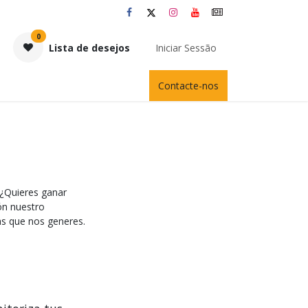
0
Lista de desejos
Iniciar Sessão
Contacte-nos
 ¿Quieres ganar
ón nuestro
as que nos generes.