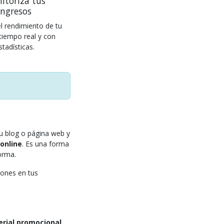
itoriza tus
ingresos
l rendimiento de tu
tiempo real y con
stadísticas.
tu blog o página web y
online
. Es una forma
orma.
iones en tus
erial promocional
,