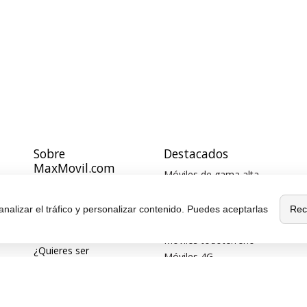
Sobre
Destacados
MaxMovil.com
Móviles de gama alta
Quiénes somos
Móviles con buena cámara
Móviles sin marcos
Rec
analizar el tráfico y personalizar contenido. Puedes aceptarlas
Contacta con nosotros
Móviles de 6 pulgadas
Blog
Móviles todoterreno
¿Quieres ser
Móviles 4G
distribuidor?
Afiliación y publicidad