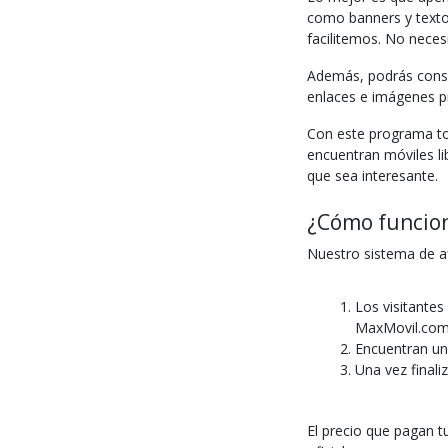
como banners y textos
facilitemos. No neces
Además, podrás consul
enlaces e imágenes pr
Con este programa to
encuentran móviles li
que sea interesante.
¿Cómo funcion
Nuestro sistema de af
Los visitantes
MaxMovil.com
Encuentran un
Una vez finali
El precio que pagan t