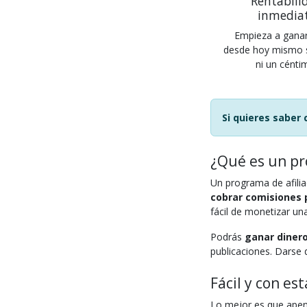
Rentabili
inmedia
Empieza a ganar
desde hoy mismo si
ni un cénti
Si quieres saber 
¿Qué es un pr
Un programa de afilia
cobrar comisiones p
fácil de monetizar un
Podrás
ganar dinero
publicaciones. Darse 
Fácil y con es
Lo mejor es que apen