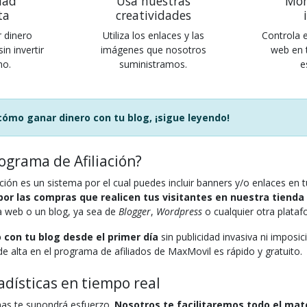
dad
Usa nuestras
Mon
ta
creatividades
 dinero
Utiliza los enlaces y las
Controla e
n invertir
imágenes que nosotros
web en 
mo.
suministramos.
e
cómo ganar dinero con tu blog, ¡sigue leyendo!
ograma de Afiliación?
ción es un sistema por el cual puedes incluir banners y/o enlaces en 
or las compras que realicen tus visitantes en nuestra tienda 
a web o un blog, ya sea de
Blogger
,
Wordpress
o cualquier otra plataf
 con tu blog desde el primer día
sin publicidad invasiva ni imposic
de alta en el programa de afiliados de MaxMovil es rápido y gratuito.
tadísticas en tiempo real
as te supondrá esfuerzo.
Nosotros te facilitaremos todo el mat