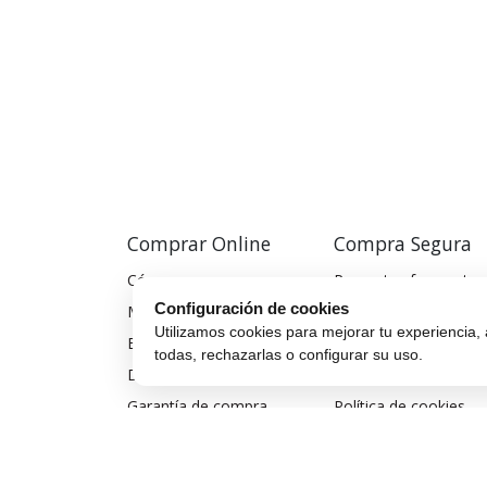
Comprar Online
Compra Segura
Cómo comprar
Preguntas frecuentes
Configuración de cookies
Métodos de pago
Seguros para móviles
Utilizamos cookies para mejorar tu experiencia, 
Envío y entrega
Aviso legal
todas, rechazarlas o configurar su uso.
Devoluciones y cambios
Política de privacidad
Garantía de compra
Política de cookies
Financiar móvil
Condiciones de compra