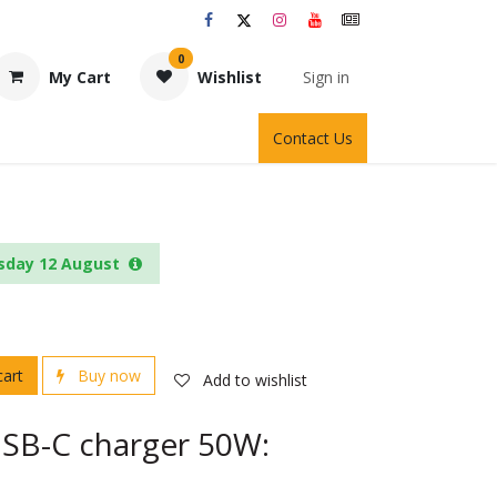
0
My Cart
Wishlist
Sign in
Contact Us
sday 12 August
cart
Buy now
Add to wishlist
SB-C charger 50W: