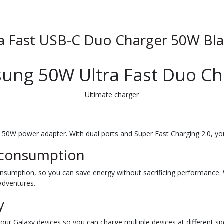
 Fast USB-C Duo Charger 50W Blac
ung 50W Ultra Fast Duo Ch
Ultimate charger
50W power adapter. With dual ports and Super Fast Charging 2.0, you'll
 consumption
mption, so you can save energy without sacrificing performance. Wi
 adventures.
y
r Galaxy devices so you can charge multiple devices at different sp