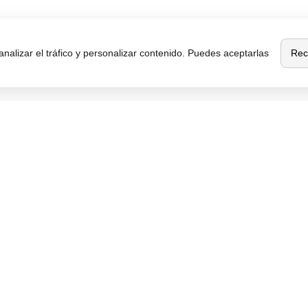
Rec
analizar el tráfico y personalizar contenido. Puedes aceptarlas
Sobre
Destacados
MaxMovil.com
Móviles de gama alta
Quiénes somos
Móviles con buena cámara
Móviles sin marcos
Contacta con nosotros
Móviles de 6 pulgadas
Blog
Móviles todoterreno
¿Quieres ser
Móviles 4G
distribuidor?
Afiliación y publicidad