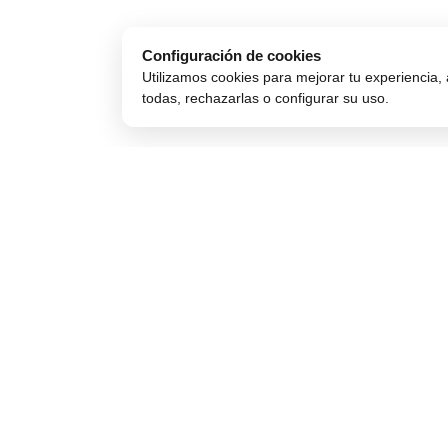
Configuración de cookies
Utilizamos cookies para mejorar tu experiencia, 
todas, rechazarlas o configurar su uso.
Comprar Online
Compra Segura
Cómo comprar
Preguntas frecuentes
Métodos de pago
Seguros para móviles
Envío y entrega
Aviso legal
Devoluciones y cambios
Política de privacidad
Garantía de compra
Política de cookies
Financiar móvil
Condiciones de compra