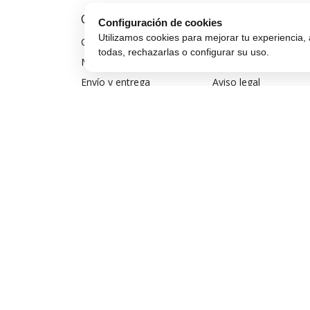
Comprar Online
Compra Segura
Configuración de cookies
Utilizamos cookies para mejorar tu experiencia, 
Cómo comprar
Preguntas frecuentes
todas, rechazarlas o configurar su uso.
Métodos de pago
Seguros para móviles
Envío y entrega
Aviso legal
Devoluciones y cambios
Política de privacidad
Garantía de compra
Política de cookies
Financiar móvil
Condiciones de compra