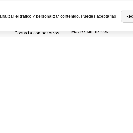
Sobre
Destacados
MaxMovil.com
Rec
analizar el tráfico y personalizar contenido. Puedes aceptarlas
Móviles de gama alta
Quiénes somos
Móviles con buena cámara
Móviles sin marcos
Contacta con nosotros
Móviles de 6 pulgadas
Blog
Móviles todoterreno
¿Quieres ser
Móviles 4G
distribuidor?
Afiliación y publicidad