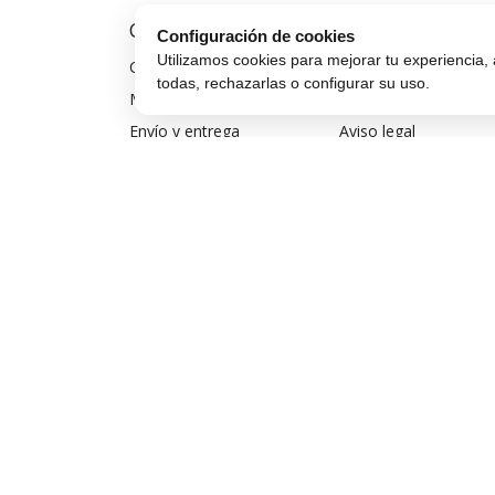
Comprar Online
Compra Segura
Configuración de cookies
Utilizamos cookies para mejorar tu experiencia, 
Cómo comprar
Preguntas frecuentes
todas, rechazarlas o configurar su uso.
Métodos de pago
Seguros para móviles
Envío y entrega
Aviso legal
Devoluciones y cambios
Política de privacidad
Garantía de compra
Política de cookies
Financiar móvil
Condiciones de compra