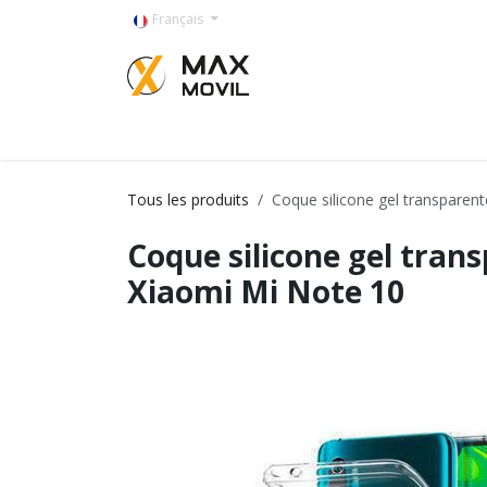
Se rendre au contenu
Français
Categorías
Tous les produits
Coque silicone gel transparen
Coque silicone gel tran
Xiaomi Mi Note 10