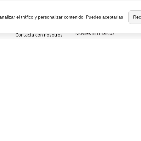
Sobre
Destacados
MaxMovil.com
Rec
analizar el tráfico y personalizar contenido. Puedes aceptarlas
Móviles de gama alta
Quiénes somos
Móviles con buena cámara
Móviles sin marcos
Contacta con nosotros
Móviles de 6 pulgadas
Blog
Móviles todoterreno
¿Quieres ser
Móviles 4G
distribuidor?
Afiliación y publicidad