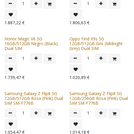
1.887,22
€
1.806,63
€
Honor Magic V6 5G
Oppo Find X9s 5G
16GB/512GB Negro (Black)
12GB/512GB Gris (Midnight
Dual SIM
Grey) Dual SIM
1.739,47
€
1.020,89
€
Samsung Galaxy Z Flip8 5G
Samsung Galaxy Z Flip8 5G
12GB/512GB Rosa (Pink) Dual
12GB/256GB Rosa (Pink) Dual
SIM SM-F776B
SIM SM-F776B
1.054,47
€
1.014,18
€