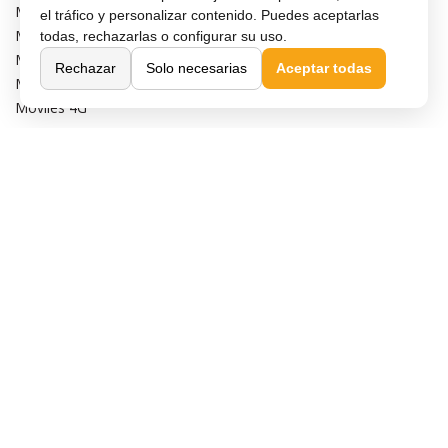
Móviles con buena cámara
el tráfico y personalizar contenido. Puedes aceptarlas
Móviles sin marcos
todas, rechazarlas o configurar su uso.
Móviles de 6 pulgadas
Rechazar
Solo necesarias
Aceptar todas
Móviles todoterreno
Móviles 4G
Confianza y seguridad