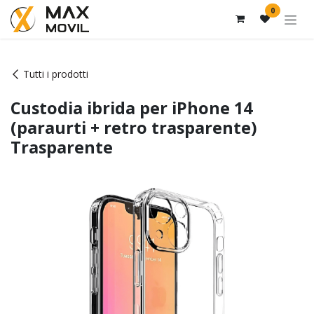
Passa al contenuto
0
Tutti i prodotti
Custodia ibrida per iPhone 14
(paraurti + retro trasparente)
Trasparente