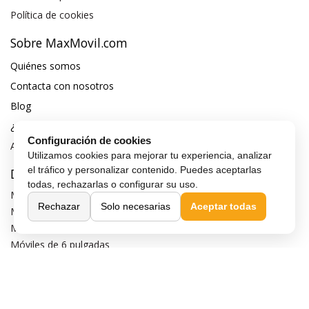
Política de cookies
Sobre MaxMovil.com
Quiénes somos
Contacta con nosotros
Blog
¿Quieres ser distribuidor?
Configuración de cookies
Afiliación y publicidad
Utilizamos cookies para mejorar tu experiencia, analizar
el tráfico y personalizar contenido. Puedes aceptarlas
Destacados
todas, rechazarlas o configurar su uso.
Móviles de gama alta
Rechazar
Solo necesarias
Aceptar todas
Móviles con buena cámara
Móviles sin marcos
Móviles de 6 pulgadas
Móviles todoterreno
Móviles 4G
Confianza y seguridad