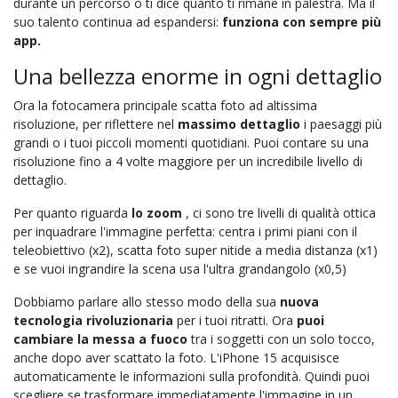
durante un percorso o ti dice quanto ti rimane in palestra. Ma il
suo talento continua ad espandersi:
funziona con sempre più
app.
Una bellezza enorme in ogni dettaglio
Ora la fotocamera principale scatta foto ad altissima
risoluzione, per riflettere nel
massimo dettaglio
i paesaggi più
grandi o i tuoi piccoli momenti quotidiani. Puoi contare su una
risoluzione fino a 4 volte maggiore per un incredibile livello di
dettaglio.
Per quanto riguarda
lo zoom
, ci sono tre livelli di qualità ottica
per inquadrare l'immagine perfetta: centra i primi piani con il
teleobiettivo (x2), scatta foto super nitide a media distanza (x1)
e se vuoi ingrandire la scena usa l'ultra grandangolo (x0,5)
Dobbiamo parlare allo stesso modo della sua
nuova
tecnologia rivoluzionaria
per i tuoi ritratti. Ora
puoi
cambiare la messa a fuoco
tra i soggetti con un solo tocco,
anche dopo aver scattato la foto. L'iPhone 15 acquisisce
automaticamente le informazioni sulla profondità. Quindi puoi
scegliere se trasformare immediatamente l'immagine in un