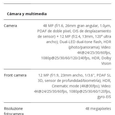
Cámara y multimedia
Camera
48 MP (f/1.6, 26mm gran angular, 1.0μm,
PDAF de doble píxel, OIS de desplazamiento
de sensor) + 12 MP (f/2.4, 13mm, 120° ultra
ancho); Dual-LED dual-tone flash, HDR
(photo/panorama); Video:
4K@24/25/30/60fps,
1080p@25/30/60/120/240fps, HDR, Dolby
Vision
Front camera
12 MP (f/1.9, 23mm ancho, 1/3.6", PDAF SL
3D, sensor de profundidad/biometría); HDR,
Cinematic mode (4K@30fps); Video:
4K@24/25/30/60fps, 1080p@25/30/60/120fps,
gyro-EIS
Risoluzione
48 megapíxeles
fotocamera