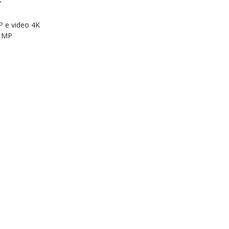
"
P e video 4K
2 MP