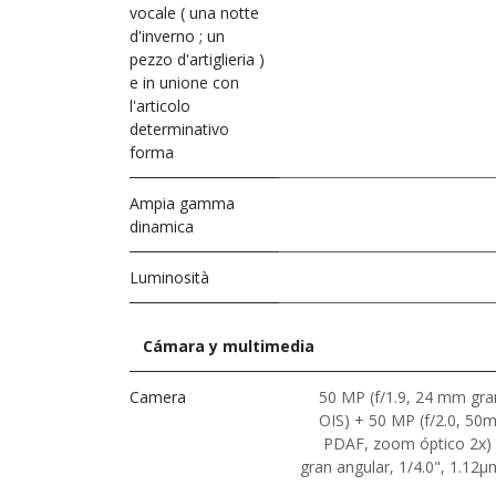
vocale ( una notte
d'inverno ; un
pezzo d'artiglieria )
e in unione con
l'articolo
determinativo
forma
Ampia gamma
dinamica
Luminosità
Cámara y multimedia
Camera
50 MP (f/1.9, 24 mm gra
OIS) + 50 MP (f/2.0, 50m
PDAF, zoom óptico 2x) +
gran angular, 1/4.0", 1.12