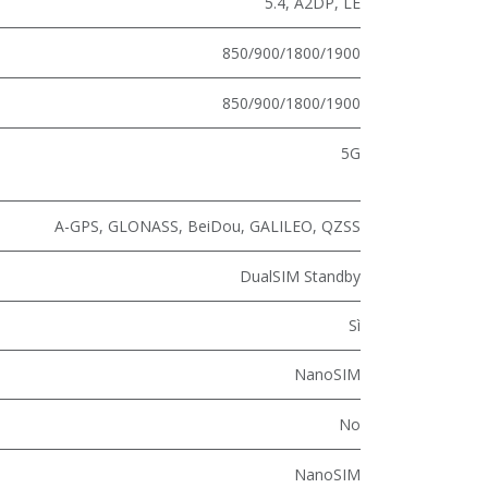
5.4
,
A2DP
,
LE
850/900/1800/1900
850/900/1800/1900
5G
A-GPS, GLONASS, BeiDou, GALILEO, QZSS
DualSIM Standby
Sì
NanoSIM
No
NanoSIM