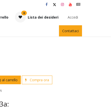
0
rello
Lista dei desideri
Accedi
Contattaci
 al carrello
Compra ora
ri
3a: