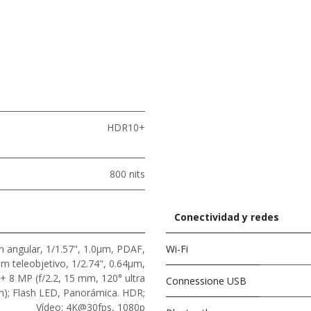
HDR10+
800 nits
Conectividad y redes
n angular, 1/1.57", 1.0μm, PDAF,
Wi-Fi
m teleobjetivo, 1/2.74", 0.64μm,
 8 MP (f/2.2, 15 mm, 120° ultra
Connessione USB
μm); Flash LED, Panorámica. HDR;
Vídeo: 4K@30fps, 1080p