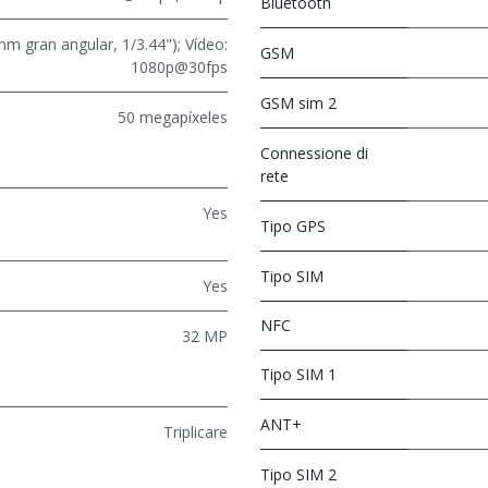
Bluetooth
mm gran angular, 1/3.44"); Vídeo:
GSM
1080p@30fps
GSM sim 2
50 megapíxeles
Connessione di
rete
Yes
Tipo GPS
Tipo SIM
Yes
NFC
32 MP
Tipo SIM 1
ANT+
Triplicare
Tipo SIM 2