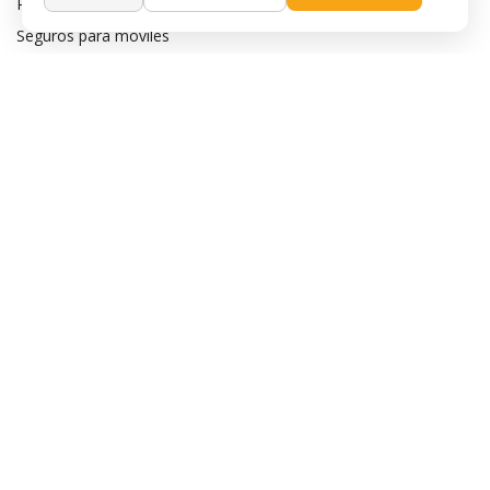
Preguntas frecuentes
Seguros para móviles
Aviso legal
Política de privacidad
Política de cookies
Sobre MaxMovil.com
Quiénes somos
Contacta con nosotros
Blog
¿Quieres ser distribuidor?
Afiliación y publicidad
Destacados
Móviles de gama alta
Móviles con buena cámara
Móviles sin marcos