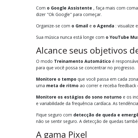
Com
o Google Assistente
, faça mais com coman
dizer "Ok Google" para começar.
Organize-se com
o Gmail
e
o Agenda
: visualize
Sua música nunca está longe com
o YouTube Mu
Alcance seus objetivos d
O modo
Treinamento Automático
é responsável
para que você possa se concentrar no progresso.
Monitore o tempo
que você passa em cada zona p
uma
meta de ritmo
ao correr e receba feedback 
Monitore os estágios do sono noturno
e os ind
e variabilidade da frequência cardíaca. As tendênc
Fique seguro com
detecção de queda e emergê
não se sentir seguro. A detecção de quedas tamb
A gama Pixel