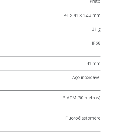
Preto
41 x 41 x 12,3 mm
31 g
IP68
41 mm
Aço inoxidável
5 ATM (50 metros)
Fluoroélastomère