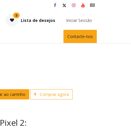
0
Lista de desejos
Iniciar Sessão
Contacte-nos
r ao carrinho
Comprar agora
ixel 2: