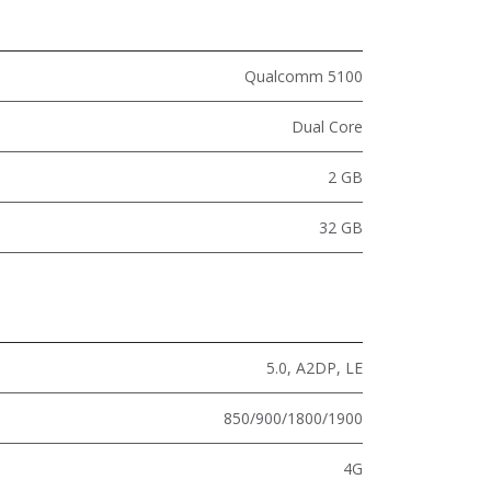
Qualcomm 5100
Dual Core
2 GB
32 GB
5.0
,
A2DP
,
LE
850/900/1800/1900
4G