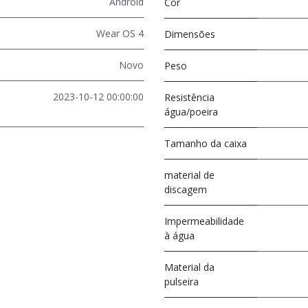
Android
Cor
Wear OS 4
Dimensões
Novo
Peso
2023-10-12 00:00:00
Resistência
água/poeira
Tamanho da caixa
material de
discagem
Impermeabilidade
à água
Material da
pulseira