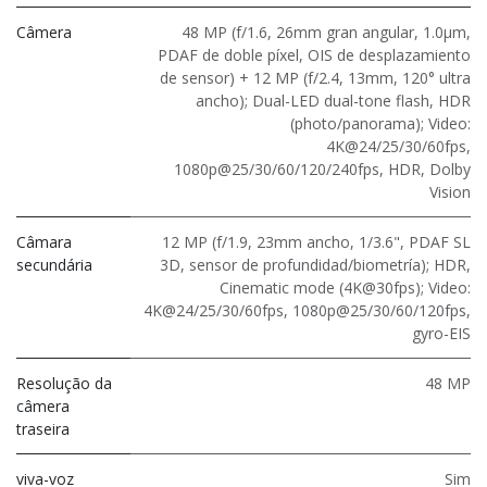
Câmera
48 MP (f/1.6, 26mm gran angular, 1.0μm,
PDAF de doble píxel, OIS de desplazamiento
de sensor) + 12 MP (f/2.4, 13mm, 120° ultra
ancho); Dual-LED dual-tone flash, HDR
(photo/panorama); Video:
4K@24/25/30/60fps,
1080p@25/30/60/120/240fps, HDR, Dolby
Vision
Câmara
12 MP (f/1.9, 23mm ancho, 1/3.6", PDAF SL
secundária
3D, sensor de profundidad/biometría); HDR,
Cinematic mode (4K@30fps); Video:
4K@24/25/30/60fps, 1080p@25/30/60/120fps,
gyro-EIS
Resolução da
48 MP
câmera
traseira
viva-voz
Sim