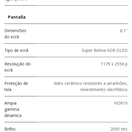
Pantalla
Dimensões
6,1"
do ecrã
Tipo de ecrã
Super Retina XDR OLED
Resolução do
1179 x 2556 p
ecrã
Proteção de
Vidro cerâmico resistente a arranhões,
tela
revestimento oleofóbico
Ampia
HDR10
gamma
dinamica
Brilho
2000 nits