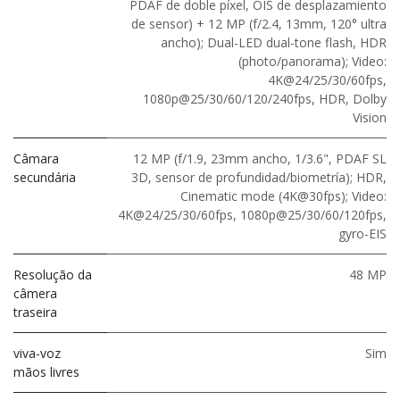
PDAF de doble píxel, OIS de desplazamiento
de sensor) + 12 MP (f/2.4, 13mm, 120° ultra
ancho); Dual-LED dual-tone flash, HDR
(photo/panorama); Video:
4K@24/25/30/60fps,
1080p@25/30/60/120/240fps, HDR, Dolby
Vision
Câmara
12 MP (f/1.9, 23mm ancho, 1/3.6", PDAF SL
secundária
3D, sensor de profundidad/biometría); HDR,
Cinematic mode (4K@30fps); Video:
4K@24/25/30/60fps, 1080p@25/30/60/120fps,
gyro-EIS
Resolução da
48 MP
câmera
traseira
viva-voz
Sim
mãos livres