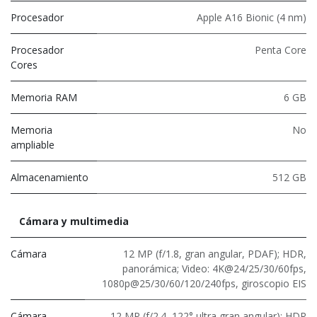
Procesador
Apple A16 Bionic (4 nm)
Procesador
Penta Core
Cores
Memoria RAM
6 GB
Memoria
No
ampliable
Almacenamiento
512 GB
Cámara y multimedia
Cámara
12 MP (f/1.8, gran angular, PDAF); HDR,
panorámica; Video: 4K@24/25/30/60fps,
1080p@25/30/60/120/240fps, giroscopio EIS
Cámara
12 MP (f/2.4, 122° ultra gran angular); HDR