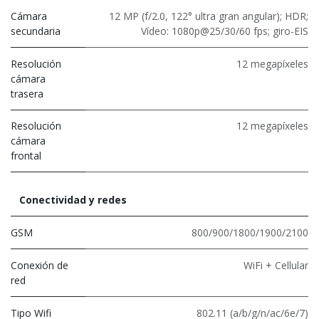
Cámara
12 MP (f/2.0, 122° ultra gran angular); HDR;
secundaria
Vídeo: 1080p@25/30/60 fps; giro-EIS
Resolución
12 megapíxeles
cámara
trasera
Resolución
12 megapíxeles
cámara
frontal
Conectividad y redes
GSM
800/900/1800/1900/2100
Conexión de
WiFi + Cellular
red
Tipo Wifi
802.11 (a/b/g/n/ac/6e/7)