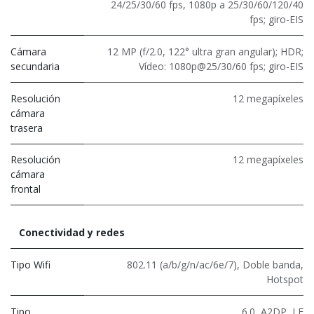
24/25/30/60 fps, 1080p a 25/30/60/120/40
fps; giro-EIS
Cámara
12 MP (f/2.0, 122° ultra gran angular); HDR;
secundaria
Vídeo: 1080p@25/30/60 fps; giro-EIS
Resolución
12 megapíxeles
cámara
trasera
Resolución
12 megapíxeles
cámara
frontal
Conectividad y redes
Tipo Wifi
802.11 (a/b/g/n/ac/6e/7)
,
Doble banda
,
Hotspot
Tipo
6.0
,
A2DP
,
LE