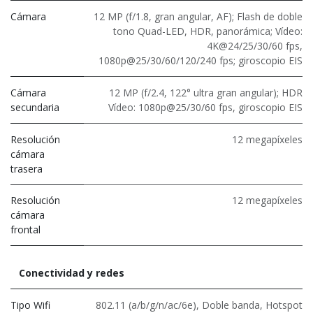
Cámara
12 MP (f/1.8, gran angular, AF); Flash de doble
tono Quad-LED, HDR, panorámica; Vídeo:
4K@24/25/30/60 fps,
1080p@25/30/60/120/240 fps; giroscopio EIS
Cámara
12 MP (f/2.4, 122° ultra gran angular); HDR
secundaria
Vídeo: 1080p@25/30/60 fps, giroscopio EIS
Resolución
12 megapíxeles
cámara
trasera
Resolución
12 megapíxeles
cámara
frontal
Conectividad y redes
Tipo Wifi
802.11 (a/b/g/n/ac/6e)
,
Doble banda
,
Hotspot