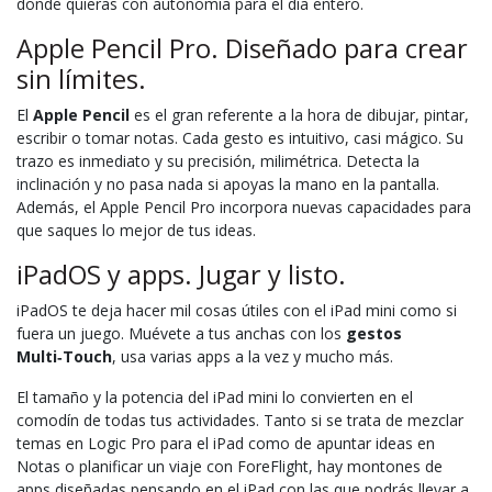
donde quieras con autonomía para el día entero.
Apple Pencil Pro. Diseñado para crear
sin límites.
El
Apple Pencil
es el gran referente a la hora de dibujar, pintar,
escribir o tomar notas. Cada gesto es intuitivo, casi mágico. Su
trazo es inmediato y su precisión, milimétrica. Detecta la
inclinación y no pasa nada si apoyas la mano en la pantalla.
Además, el Apple Pencil Pro incorpora nuevas capacidades para
que saques lo mejor de tus ideas.
iPadOS y apps. Jugar y listo.
iPadOS te deja hacer mil cosas útiles con el iPad mini como si
fuera un juego. Muévete a tus anchas con los
gestos
Multi‑Touch
, usa varias apps a la vez y mucho más.
El tamaño y la potencia del iPad mini lo convierten en el
comodín de todas tus actividades. Tanto si se trata de mezclar
temas en Logic Pro para el iPad como de apuntar ideas en
Notas o planificar un viaje con ForeFlight, hay montones de
apps diseñadas pensando en el iPad con las que podrás llevar a