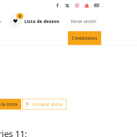
0
a
Lista de deseos
Iniciar sesión
Contáctenos
 la cesta
Comprar ahora
ies 11: