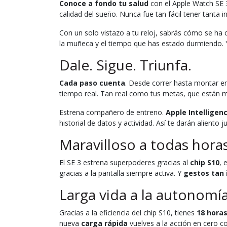
Conoce a fondo tu salud
con el Apple Watch SE 3
calidad del sueño. Nunca fue tan fácil tener tanta 
Con un solo vistazo a tu reloj, sabrás cómo se ha
la muñeca y el tiempo que has estado durmiendo. Y t
Dale. Sigue. Triunfa.
Cada paso cuenta
. Desde correr hasta montar en 
tiempo real. Tan real como tus metas, que están 
Estrena compañero de entreno.
Apple Intelligen
historial de datos y actividad. Así te darán aliento
Maravilloso a todas horas
El SE 3 estrena superpoderes gracias al
chip S10
, 
gracias a la pantalla siempre activa. Y
gestos tan 
Larga vida a la autonomía
Gracias a la eficiencia del chip S10, tienes
18 hora
nueva
carga rápida
vuelves a la acción en cero c