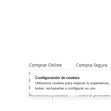
Comprar Online
Compra Segura
Cómo comprar
Preguntas frecuentes
Configuración de cookies
Métodos de pago
Seguros para móviles
Utilizamos cookies para mejorar tu experiencia, 
Envío y entrega
Aviso legal
todas, rechazarlas o configurar su uso.
Devoluciones y cambios
Política de privacidad
Garantía de compra
Política de cookies
Financiar móvil