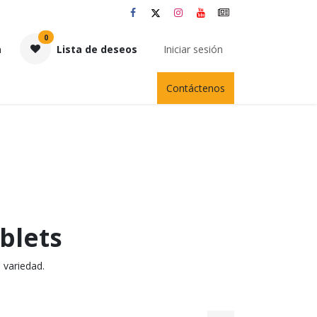
0
a
Lista de deseos
Iniciar sesión
Contáctenos
blets
 variedad.