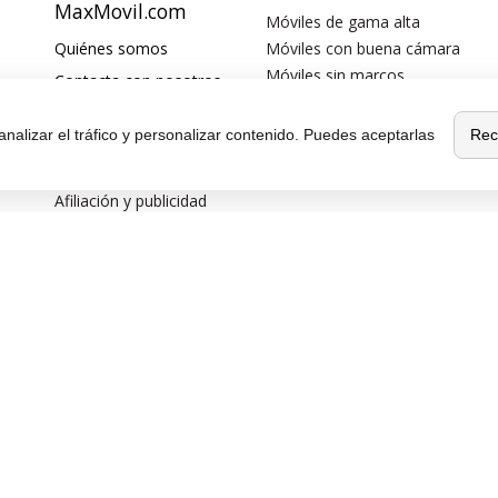
MaxMovil.com
Móviles de gama alta
Quiénes somos
Móviles con buena cámara
Móviles sin marcos
Contacta con nosotros
Móviles de 6 pulgadas
Blog
Móviles todoterreno
Rec
analizar el tráfico y personalizar contenido. Puedes aceptarlas
¿Quieres ser
Móviles 4G
distribuidor?
Afiliación y publicidad