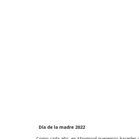
Día de la madre 2022
Como cada año, en Maxmovil queremos hacerles un h