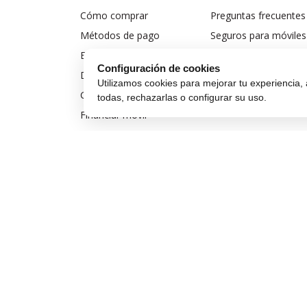
Cómo comprar
Preguntas frecuentes
Métodos de pago
Seguros para móviles
Envío y entrega
Aviso legal
Configuración de cookies
Devoluciones y cambios
Política de privacidad
Utilizamos cookies para mejorar tu experiencia, 
Garantía de compra
Política de cookies
todas, rechazarlas o configurar su uso.
Financiar móvil
Condiciones de compra