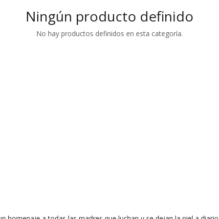
Ningún producto definido
No hay productos definidos en esta categoría.
omenaje a todas las madres que luchan y se dejan la piel a diario po