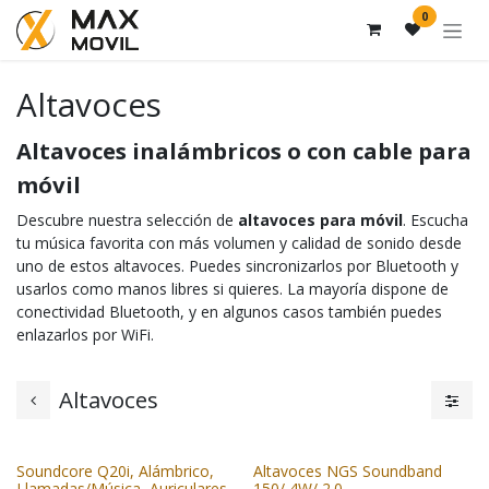
Ir al contenido
0
Altavoces
Altavoces inalámbricos o con cable para
móvil
Descubre nuestra selección de
altavoces para móvil
. Escucha
tu música favorita con más volumen y calidad de sonido desde
uno de estos altavoces. Puedes sincronizarlos por Bluetooth y
usarlos como manos libres si quieres. La mayoría dispone de
conectividad Bluetooth, y en algunos casos también puedes
enlazarlos por WiFi.
Altavoces
Soundcore Q20i, Alámbrico,
Altavoces NGS Soundband
Llamadas/Música, Auriculares,
150/ 4W/ 2.0