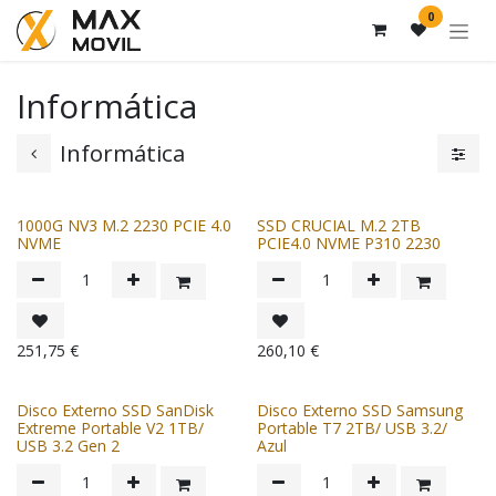
Ir al contenido
0
Informática
Informática
1000G NV3 M.2 2230 PCIE 4.0
SSD CRUCIAL M.2 2TB
NVME
PCIE4.0 NVME P310 2230
251,75
€
260,10
€
Disco Externo SSD SanDisk
Disco Externo SSD Samsung
Extreme Portable V2 1TB/
Portable T7 2TB/ USB 3.2/
USB 3.2 Gen 2
Azul