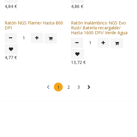
4,84
€
4,86
€
Ratón NGS Flame/ Hasta 800
Ratón Inalámbrico NGS Evo
DPI
Rust/ Batería recargable/
Hasta 1600 DPI/ Verde Agua
4,77
€
13,72
€
1
2
3