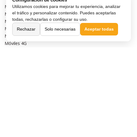
Móviles de gama alta
Utilizamos cookies para mejorar tu experiencia, analizar
el tráfico y personalizar contenido. Puedes aceptarlas
Móviles con buena cámara
todas, rechazarlas o configurar su uso.
Móviles sin marcos
Móviles de 6 pulgadas
Rechazar
Solo necesarias
Aceptar todas
Móviles todoterreno
Móviles 4G
Confianza y seguridad