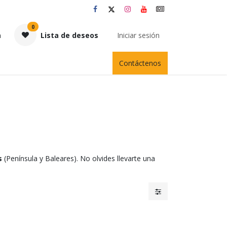
0
a
Lista de deseos
Iniciar sesión
Contáctenos
s
(Península y Baleares). No olvides llevarte una