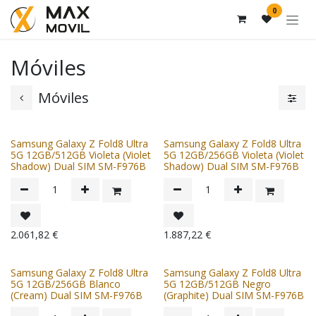
Ir al contenido
0
Móviles
Móviles
Samsung Galaxy Z Fold8 Ultra
Samsung Galaxy Z Fold8 Ultra
5G 12GB/512GB Violeta (Violet
5G 12GB/256GB Violeta (Violet
Shadow) Dual SIM SM-F976B
Shadow) Dual SIM SM-F976B
2.061,82
€
1.887,22
€
Samsung Galaxy Z Fold8 Ultra
Samsung Galaxy Z Fold8 Ultra
5G 12GB/256GB Blanco
5G 12GB/512GB Negro
(Cream) Dual SIM SM-F976B
(Graphite) Dual SIM SM-F976B