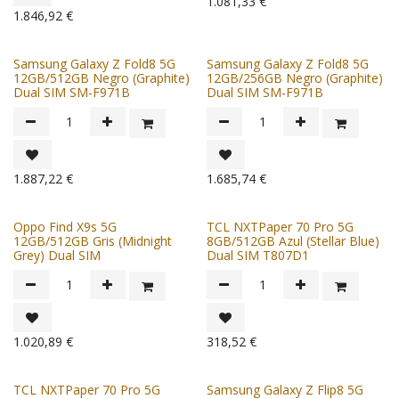
1.081,33
€
1.846,92
€
Samsung Galaxy Z Fold8 5G
Samsung Galaxy Z Fold8 5G
12GB/512GB Negro (Graphite)
12GB/256GB Negro (Graphite)
Dual SIM SM-F971B
Dual SIM SM-F971B
1.887,22
€
1.685,74
€
Oppo Find X9s 5G
TCL NXTPaper 70 Pro 5G
12GB/512GB Gris (Midnight
8GB/512GB Azul (Stellar Blue)
Grey) Dual SIM
Dual SIM T807D1
1.020,89
€
318,52
€
TCL NXTPaper 70 Pro 5G
Samsung Galaxy Z Flip8 5G