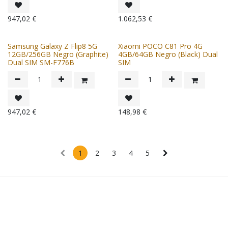
947,02
€
1.062,53
€
Samsung Galaxy Z Flip8 5G
Xiaomi POCO C81 Pro 4G
12GB/256GB Negro (Graphite)
4GB/64GB Negro (Black) Dual
Dual SIM SM-F776B
SIM
947,02
€
148,98
€
1
2
3
4
5