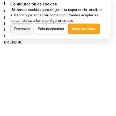
Destacados
Configuración de cookies
Utilizamos cookies para mejorar tu experiencia, analizar
Móviles de gama alta
el tráfico y personalizar contenido. Puedes aceptarlas
Móviles con buena cámara
todas, rechazarlas o configurar su uso.
Móviles sin marcos
Rechazar
Solo necesarias
Aceptar todas
Móviles de 6 pulgadas
Móviles todoterreno
Móviles 4G
Confianza y seguridad