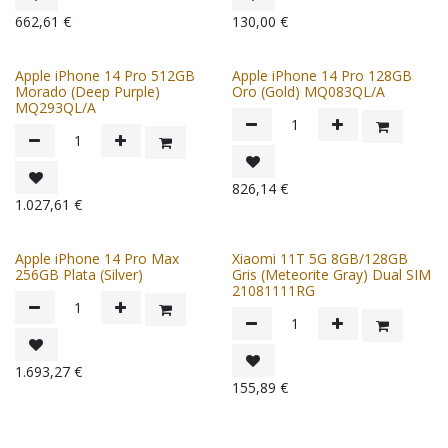
662,61
€
130,00
€
Apple iPhone 14 Pro 512GB
Apple iPhone 14 Pro 128GB
Morado (Deep Purple)
Oro (Gold) MQ083QL/A
MQ293QL/A
826,14
€
1.027,61
€
Apple iPhone 14 Pro Max
Xiaomi 11T 5G 8GB/128GB
256GB Plata (Silver)
Gris (Meteorite Gray) Dual SIM
21081111RG
1.693,27
€
155,89
€