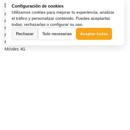
Destacados
Configuración de cookies
Utilizamos cookies para mejorar tu experiencia, analizar
Móviles de gama alta
el tráfico y personalizar contenido. Puedes aceptarlas
Móviles con buena cámara
todas, rechazarlas o configurar su uso.
Móviles sin marcos
Rechazar
Solo necesarias
Aceptar todas
Móviles de 6 pulgadas
Móviles todoterreno
Móviles 4G
Confianza y seguridad