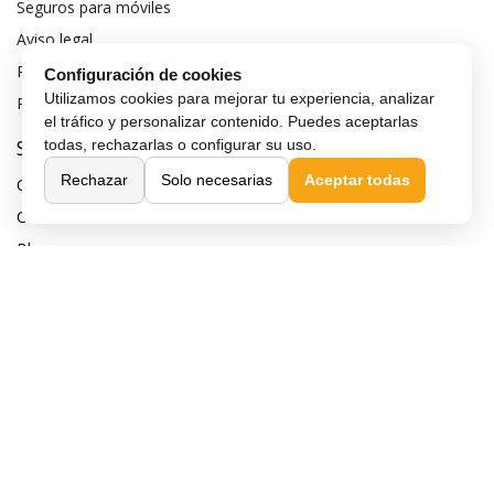
Seguros para móviles
Aviso legal
Política de privacidad
Configuración de cookies
Utilizamos cookies para mejorar tu experiencia, analizar
Política de cookies
el tráfico y personalizar contenido. Puedes aceptarlas
Sobre MaxMovil.com
todas, rechazarlas o configurar su uso.
Rechazar
Solo necesarias
Aceptar todas
Quiénes somos
Contacta con nosotros
Blog
¿Quieres ser distribuidor?
Afiliación y publicidad
Destacados
Móviles de gama alta
Móviles con buena cámara
Móviles sin marcos
Móviles de 6 pulgadas