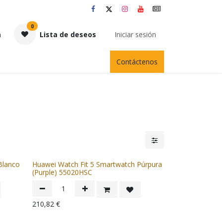
0
a
Lista de deseos
Iniciar sesión
Contáctenos
Blanco
Huawei Watch Fit 5 Smartwatch Púrpura
(Purple) 55020HSC
210,82
€