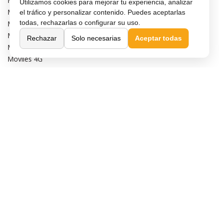
Móviles de gama alta
Utilizamos cookies para mejorar tu experiencia, analizar
Móviles con buena cámara
el tráfico y personalizar contenido. Puedes aceptarlas
todas, rechazarlas o configurar su uso.
Móviles sin marcos
Móviles de 6 pulgadas
Rechazar
Solo necesarias
Aceptar todas
Móviles todoterreno
Móviles 4G
Confianza y seguridad