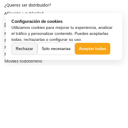
¿Quieres ser distribuidor?
Afiliación y publicidad
Configuración de cookies
Destacados
Utilizamos cookies para mejorar tu experiencia, analizar
Móviles de gama alta
el tráfico y personalizar contenido. Puedes aceptarlas
todas, rechazarlas o configurar su uso.
Móviles con buena cámara
Móviles sin marcos
Rechazar
Solo necesarias
Aceptar todas
Móviles de 6 pulgadas
Móviles todoterreno
Móviles 4G
Confianza y seguridad