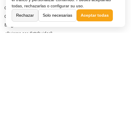
todas, rechazarlas o configurar su uso.
Quiénes somos
Rechazar
Solo necesarias
Aceptar todas
Contacta con nosotros
Blog
¿Quieres ser distribuidor?
Afiliación y publicidad
Destacados
Móviles de gama alta
Móviles con buena cámara
Móviles sin marcos
Móviles de 6 pulgadas
Móviles todoterreno
Móviles 4G
Confianza y seguridad