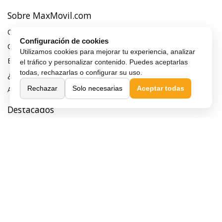
Sobre MaxMovil.com
Quiénes somos
Configuración de cookies
Contacta con nosotros
Utilizamos cookies para mejorar tu experiencia, analizar
Blog
el tráfico y personalizar contenido. Puedes aceptarlas
todas, rechazarlas o configurar su uso.
¿Quieres ser distribuidor?
Rechazar
Solo necesarias
Aceptar todas
Afiliación y publicidad
Destacados
Móviles de gama alta
Móviles con buena cámara
Móviles sin marcos
Móviles de 6 pulgadas
Móviles todoterreno
Móviles 4G
Confianza y seguridad