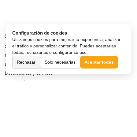
Configuración de cookies
Comprar Online
Utilizamos cookies para mejorar tu experiencia, analizar
Cómo comprar
el tráfico y personalizar contenido. Puedes aceptarlas
todas, rechazarlas o configurar su uso.
Métodos de pago
Rechazar
Solo necesarias
Aceptar todas
Envío y entrega
Devoluciones y cambios
Garantía de compra
Financiar móvil
Condiciones de compra
Compra Segura
Preguntas frecuentes
Seguros para móviles