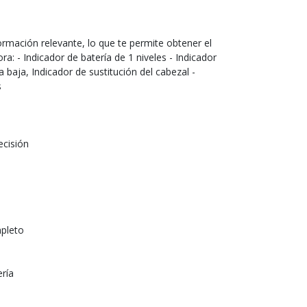
formación relevante, lo que te permite obtener el
a: - Indicador de batería de 1 niveles - Indicador
a baja, Indicador de sustitución del cabezal -
s
ecisión
mpleto
ería