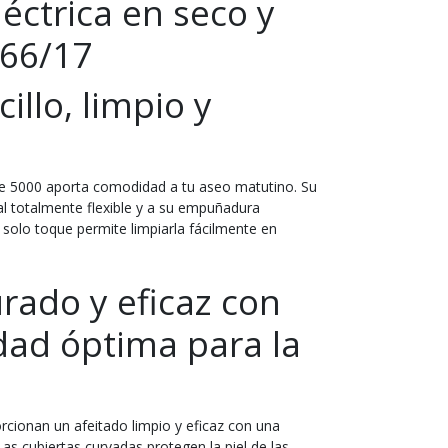
léctrica en seco y
66/17
illo, limpio y
rie 5000 aporta comodidad a tu aseo matutino. Su
zal totalmente flexible y a su empuñadura
solo toque permite limpiarla fácilmente en
rado y eficaz con
ad óptima para la
orcionan un afeitado limpio y eficaz con una
as cubiertas curvadas protegen la piel de las