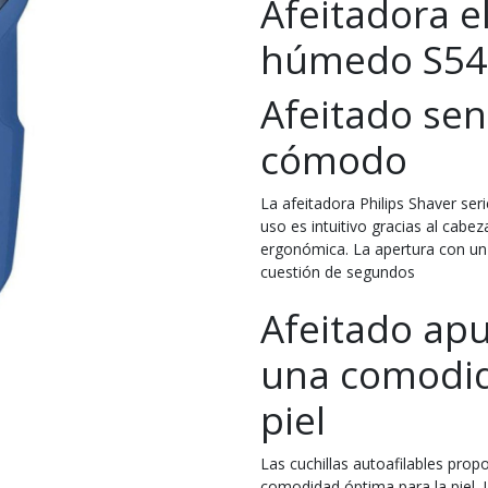
Afeitadora e
húmedo S54
Afeitado senc
cómodo
La afeitadora Philips Shaver se
uso es intuitivo gracias al cabe
ergonómica. La apertura con un 
cuestión de segundos
Afeitado apu
una comodid
piel
Las cuchillas autoafilables prop
comodidad óptima para la piel. L