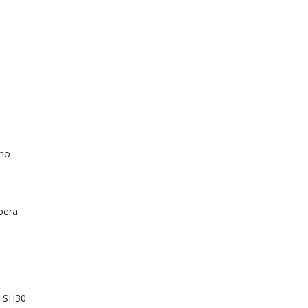
mo
pera
r SH30