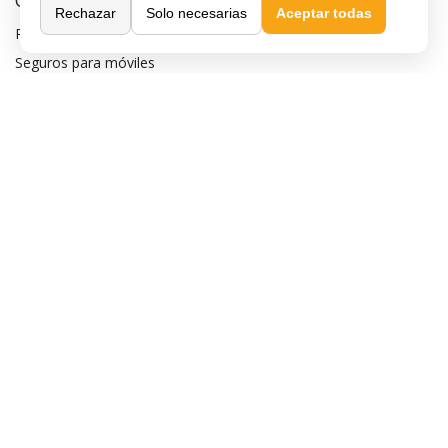
Compra Segura
Rechazar
Solo necesarias
Aceptar todas
Preguntas frecuentes
Seguros para móviles
Aviso legal
Política de privacidad
Política de cookies
Sobre MaxMovil.com
Quiénes somos
Contacta con nosotros
Blog
¿Quieres ser distribuidor?
Afiliación y publicidad
Destacados
Móviles de gama alta
Móviles con buena cámara