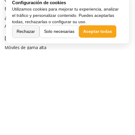
Configuración de cookies
Blog
Utilizamos cookies para mejorar tu experiencia, analizar
el tráfico y personalizar contenido. Puedes aceptarlas
¿Quieres ser distribuidor?
todas, rechazarlas o configurar su uso.
Afiliación y publicidad
Rechazar
Solo necesarias
Aceptar todas
Destacados
Móviles de gama alta
Móviles con buena cámara
Móviles sin marcos
Móviles de 6 pulgadas
Móviles todoterreno
Móviles 4G
Confianza y seguridad