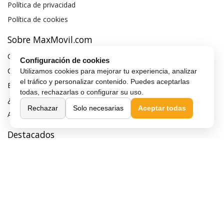
Política de privacidad
Política de cookies
Sobre MaxMovil.com
Quiénes somos
Configuración de cookies
Contacta con nosotros
Utilizamos cookies para mejorar tu experiencia, analizar
el tráfico y personalizar contenido. Puedes aceptarlas
Blog
todas, rechazarlas o configurar su uso.
¿Quieres ser distribuidor?
Rechazar
Solo necesarias
Aceptar todas
Afiliación y publicidad
Destacados
Móviles de gama alta
Móviles con buena cámara
Móviles sin marcos
Móviles de 6 pulgadas
Móviles todoterreno
Móviles 4G