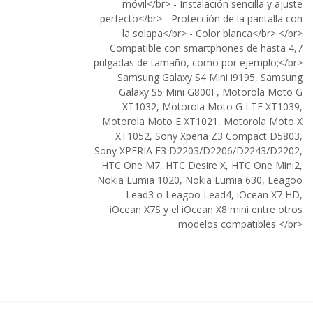
móvil</br> - Instalación sencilla y ajuste
perfecto</br> - Protección de la pantalla con
la solapa</br> - Color blanca</br> </br>
Compatible con smartphones de hasta 4,7
pulgadas de tamaño, como por ejemplo;</br>
Samsung Galaxy S4 Mini i9195, Samsung
Galaxy S5 Mini G800F, Motorola Moto G
XT1032, Motorola Moto G LTE XT1039,
Motorola Moto E XT1021, Motorola Moto X
XT1052, Sony Xperia Z3 Compact D5803,
Sony XPERIA E3 D2203/D2206/D2243/D2202,
HTC One M7, HTC Desire X, HTC One Mini2,
Nokia Lumia 1020, Nokia Lumia 630, Leagoo
Lead3 o Leagoo Lead4, iOcean X7 HD,
iOcean X7S y el iOcean X8 mini entre otros
modelos compatibles </br>