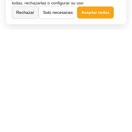
todas, rechazarlas o configurar su uso.
Rechazar
Solo necesarias
Aceptar todas
Comprar Online
Cómo comprar
Métodos de pago
Envío y entrega
Devoluciones y cambios
Garantía de compra
Financiar móvil
Condiciones de compra
Compra Segura
Preguntas frecuentes