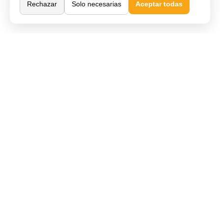
Rechazar
Solo necesarias
Aceptar todas
Comprar Online
Cómo comprar
Métodos de pago
Envío y entrega
Devoluciones y cambios
Garantía de compra
Financiar móvil
Condiciones de compra