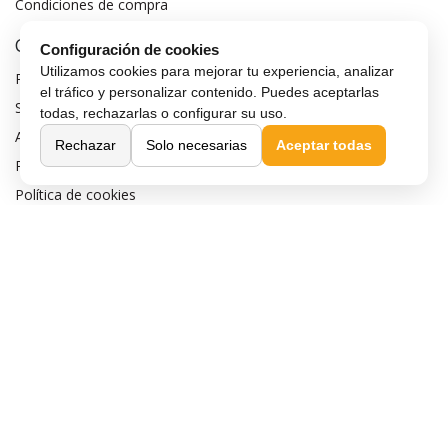
Condiciones de compra
Compra Segura
Configuración de cookies
Utilizamos cookies para mejorar tu experiencia, analizar
Preguntas frecuentes
el tráfico y personalizar contenido. Puedes aceptarlas
Seguros para móviles
todas, rechazarlas o configurar su uso.
Aviso legal
Rechazar
Solo necesarias
Aceptar todas
Política de privacidad
Política de cookies
Sobre MaxMovil.com
Quiénes somos
Contacta con nosotros
Blog
¿Quieres ser distribuidor?
Afiliación y publicidad
Destacados