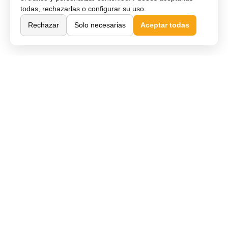
todas, rechazarlas o configurar su uso.
Rechazar
Solo necesarias
Aceptar todas
Comprar Online
Cómo comprar
Métodos de pago
Envío y entrega
Devoluciones y cambios
Garantía de compra
Financiar móvil
Condiciones de compra
Compra Segura